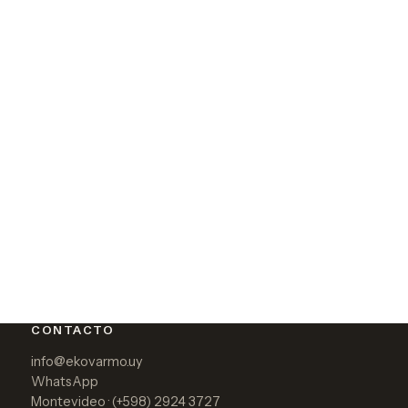
CONTACTO
info@ekovarmo.uy
WhatsApp
Montevideo · (+598) 2924 3727