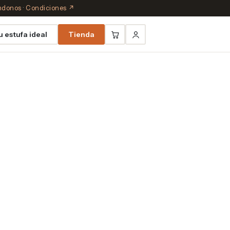
éndonos
·
Condiciones ↗
u estufa ideal
Tienda