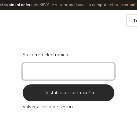
otas sin interés
con BBVA · En tiendas físicas, o comprá online
escribi
T
Su correo electrónico
Restablecer contraseña
Volver a inicio de sesión