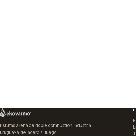
E
Estufas a leña de doble combustión. Industria
L
uruguaya, del acero al fuego.
T