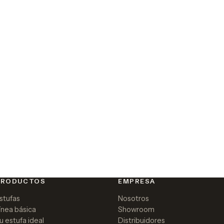
PRODUCTOS
EMPRESA
stufas
Nosotros
ínea básica
Showroom
u estufa ideal
Distribuidores