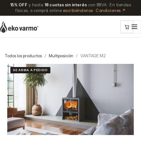
15% OFF
y hasta
18 cuotas sin interés
con BBVA · En tiendas
físicas, o comprá online
escribiéndonos
·
Condiciones ↗
Todos los productos
Multiposición
VANTAGE M2
SE ARMA A PEDIDO