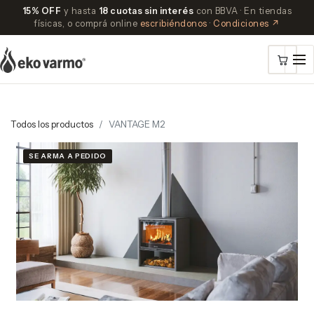
15% OFF
y hasta
18 cuotas sin interés
con BBVA · En tiendas
físicas, o comprá online
escribiéndonos
·
Condiciones ↗
Todos los productos
VANTAGE M2
SE ARMA A PEDIDO