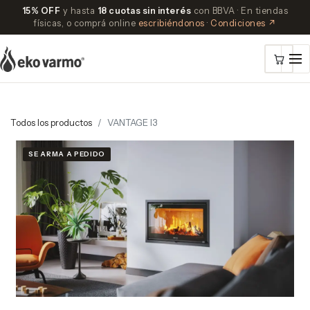
15% OFF
y hasta
18 cuotas sin interés
con BBVA · En tiendas
físicas, o comprá online
escribiéndonos
·
Condiciones ↗
Todos los productos
VANTAGE I3
SE ARMA A PEDIDO