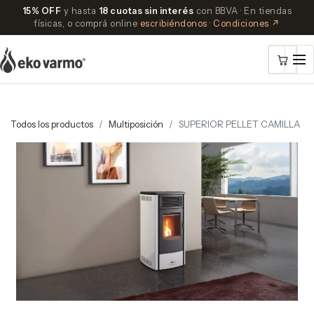
15% OFF
y hasta
18 cuotas sin interés
con BBVA · En tiendas
físicas, o comprá online
escribiéndonos
·
Condiciones ↗
Todos los productos
Multiposición
SUPERIOR PELLET CAMILLA