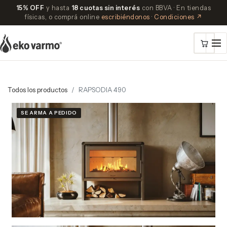
15% OFF
y hasta
18 cuotas sin interés
con BBVA · En tiendas
físicas, o comprá online
escribiéndonos
·
Condiciones ↗
Todos los productos
RAPSODIA 490
SE ARMA A PEDIDO