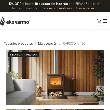
15% OFF
y hasta
18 cuotas sin interés
con BBVA · En tiendas
físicas, o comprá online
escribiéndonos
·
Condiciones ↗
Todos los productos
Multiposición
RAPSODIA 460
SE ARMA A PEDIDO