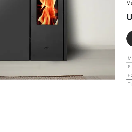
Mé
M
Su
P
Ti