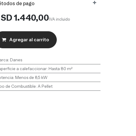
todos de pago
USD
1.440,00
IVA incluido
Agregar al carrito
arca
:
Danes
perficie a calefaccionar
:
Hasta 80 m²
otencia
:
Menos de 8,5 kW
po de Combustible
:
A Pellet