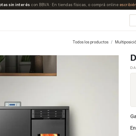
otas sin interés
con BBVA · En tiendas físicas, o comprá online
escribi
Todos los productos
Multiposici
D
DA
Ga
En