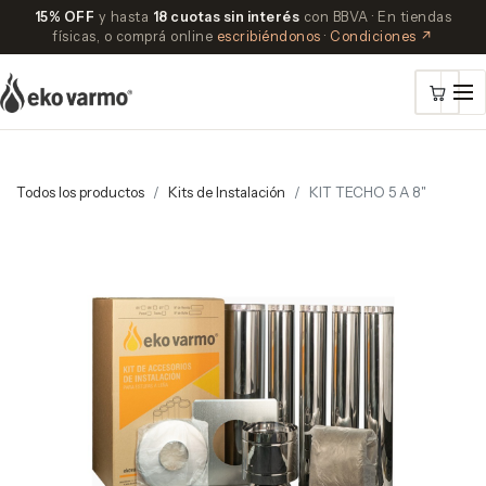
15% OFF
y hasta
18 cuotas sin interés
con BBVA · En tiendas
físicas, o comprá online
escribiéndonos
·
Condiciones ↗
Todos los productos
Kits de Instalación
KIT TECHO 5 A 8"