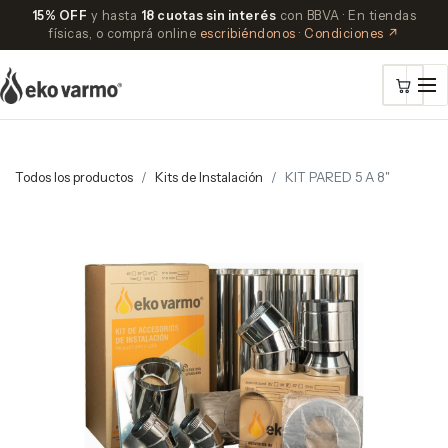
15% OFF
y hasta
18 cuotas sin interés
con BBVA · En tiendas
físicas, o comprá online
escribiéndonos
·
Condiciones ↗
Todos los productos
Kits de Instalación
KIT PARED 5 A 8"