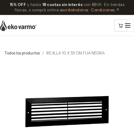
15% OFF
y hasta
18 cuotas sin interés
con BBVA · En tiendas
físicas, o comprá online
escribiéndonos
·
Condiciones ↗
Todos los productos
REJILLA 10 X 55 CM FIJA NEGRA