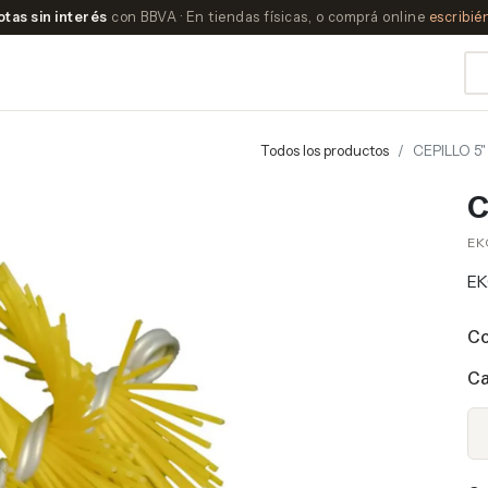
otas sin interés
con BBVA · En tiendas físicas, o comprá online
escribi
Todos los productos
CEPILLO 5"
C
EK
E
Co
Ca