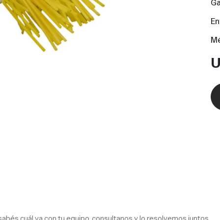
Ga
En
Mé
o sabés cuál va con tu equipo, consultanos y lo resolvemos juntos.