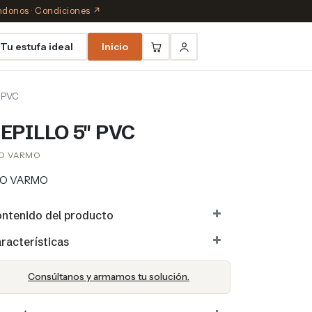
éndonos
·
Condiciones ↗
Tu estufa ideal
Inicio
 PVC
EPILLO 5" PVC
O VARMO
KO VARMO
ntenido del producto
racterísticas
Consúltanos y armamos tu solución.