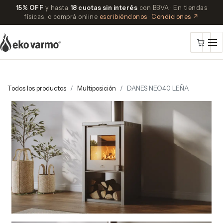
15% OFF
y hasta
18 cuotas sin interés
con BBVA · En tiendas
físicas, o comprá online
escribiéndonos
·
Condiciones ↗
Todos los productos
Multiposición
DANES NEO40 LEÑA