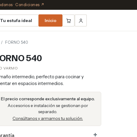
éndonos
·
Condiciones ↗
Tu estufa ideal
Inicio
FORNO 540
ORNO 540
O VARMO
maño intermedio, perfecto para cocinar y
lentar en espacios intermedios.
El precio corresponde exclusivamente al equipo.
Accesorios e instalación se gestionan por
separado.
Consúltanos y armamos tu solución.
rantía