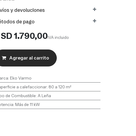
víos y devoluciones
todos de pago
USD
1.790,00
IVA incluido
Agregar al carrito
arca
:
Eko Varmo
perficie a calefaccionar
:
80 a 120 m²
po de Combustible
:
A Leña
otencia
:
Más de 11 kW