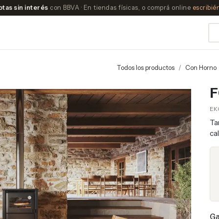
otas sin interés
con BBVA · En tiendas físicas, o comprá online
escribi
Todos los productos
Con Horno
F
EK
Ta
ca
Ga