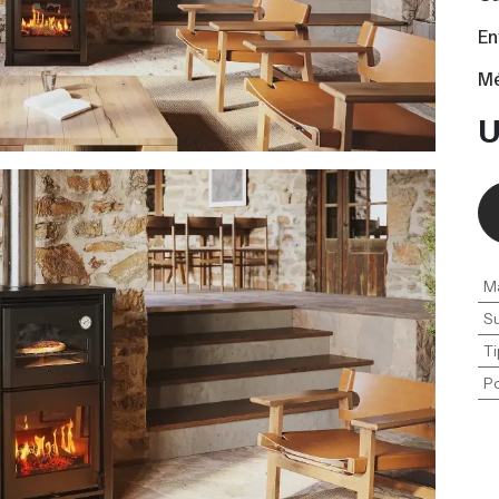
En
Mé
M
Su
Ti
P